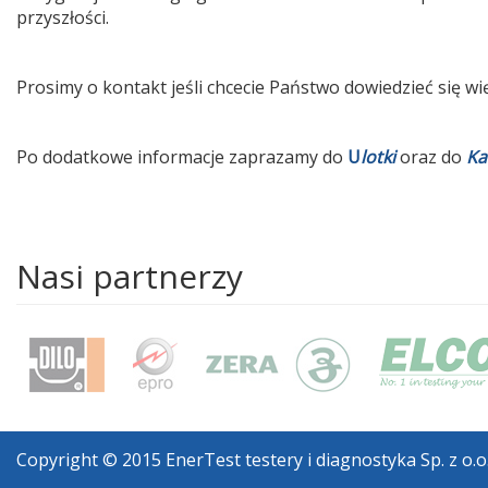
przyszłości.
Prosimy o kontakt jeśli chcecie Państwo dowiedzieć się wię
Po dodatkowe informacje zaprazamy do
U
lotk
i
oraz do
Ka
Nasi partnerzy
Copyright © 2015 EnerTest testery i diagnostyka Sp. z o.o