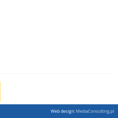
Web design:
MediaConsulting.pl