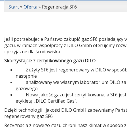
Start
»
Oferta
»
Regeneracja SF6
Jeśli potrzebujecie Państwo zakupić gaz SF6 posiadający
gazu, w ramach współpracy z DILO Gmbh oferujemy rozwią
i przyjazne dla środowiska:
Skorzystajcie z certyfikowanego gazu DILO.
Zużyty SF6 jest regenerowany w DILO w sposób 
następnie
analizowany we własnym laboratorium DILO z
gazowego.
Nowa jakość gazu jest certyfikowana, a SF6 je
etykietą „DILO Certified Gas”.
Dzięki technologii i jakości DILO GmbH zapewniamy Pań
regenerowany gaz SF6.
Rezygnacja z nowego gazu chroni nasz klimat w sposób z