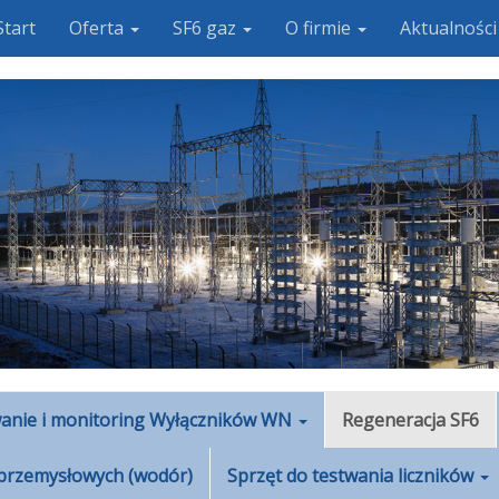
Start
Oferta
SF6 gaz
O firmie
Aktualnośc
anie i monitoring Wyłączników WN
Regeneracja SF6
przemysłowych (wodór)
Sprzęt do testwania liczników