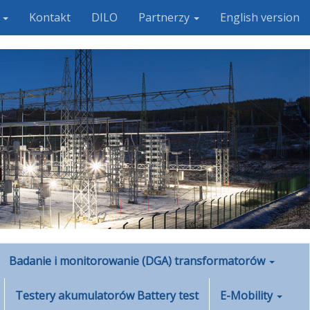
i
Kontakt
DILO
Partnerzy
English version
Badanie i monitorowanie (DGA) transformatorów
Testery akumulatorów Battery test
E-Mobility