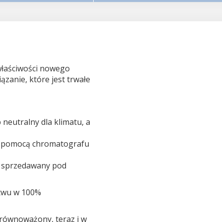
 właściwości nowego
zanie, które jest trwałe
neutralny dla klimatu, a
a pomocą chromatografu
st sprzedawany pod
stwu w 100%
równoważony, teraz i w