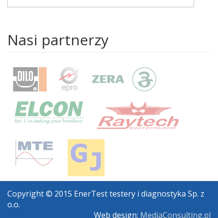
Nasi partnerzy
Copyright © 2015 EnerTest testery i diagnostyka Sp. z
o.o.
Web design:
MediaConsulting.pl