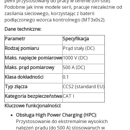
pełni przystosowany do pracy w terenie (on-site).
Podobnie jak inne modele serii, pracuje niezależnie od
zasilania sieciowego, korzystając z baterii
podłączonego wzorca kontrolnego (MT3x0s2).
Dane techniczne:
Parametr
Specyfikacja
Rodzaj pomiaru
Prąd stały (DC)
Maks. napięcie pomiarowe
1000 V (DC)
Maks. prąd pomiarowy
500 A (DC)
Klasa dokładności
0.1
Typ złącza
CCS2 (standard EU)
Kategoria bezpieczeństwa
CAT I
Kluczowe funkcjonalności:
Obsługa High Power Charging (HPC):
Przystosowanie do ekstremalnie wysokich
natężeń prądu (do 500 A) stosowanych w