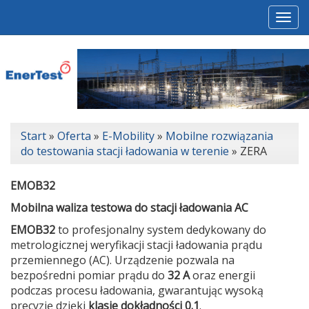
Togg
navi
Start
»
Oferta
»
E-Mobility
»
Mobilne rozwiązania
do testowania stacji ładowania w terenie
»
ZERA
EMOB32
Mobilna waliza testowa do stacji ładowania AC
EMOB32
to profesjonalny system dedykowany do
metrologicznej weryfikacji stacji ładowania prądu
przemiennego (AC). Urządzenie pozwala na
bezpośredni pomiar prądu do
32 A
oraz energii
podczas procesu ładowania, gwarantując wysoką
precyzję dzięki
klasie dokładności 0.1
.