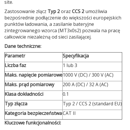
site.
Zastosowanie złącz
Typ 2
oraz
CCS 2
umożliwia
bezpośrednie podłączenie do większości europejskich
punktów ładowania, a zasilanie bateryjne
zintegrowanego wzorca (MT3x0s2) pozwala na pracę
całkowicie niezależną od sieci zasilającej.
Dane techniczne:
Parametr
Specyfikacja
Liczba faz
1 lub 3
Maks. napięcie pomiarowe
1000 V (DC) / 300 V (AC)
Maks. prąd pomiarowy
200 A (DC) / 32 A (AC)
Klasa dokładności
0.1
Typ złącza
Typ 2 / CCS 2 (standard EU)
Kategoria bezpieczeństwa
CAT II
Kluczowe funkcjonalności: