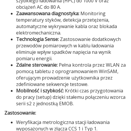
szybkiego ładowania (HPC) do 1000 V oraz
obciążeń AC do 80 A.
Zaawansowana diagnostyka:
Monitoring
temperatury styków, detekcja przetężenia,
automatyczne wykrywanie kabla oraz blokada
elektromechaniczna.
Technologia Sense:
Zastosowanie dodatkowych
przewodów pomiarowych w kablu ładowania
eliminuje wpływ spadków napięcia na wynik
pomiaru energii.
Zdalne sterowanie:
Pełna kontrola przez WLAN za
pomocą tabletu z oprogramowaniem WinSAM,
oferującym prowadzenie użytkownika przez
zdefiniowane sekwencje testowe.
Mobilność i szybkość:
Krótki czas przygotowania
do pracy (setup) dzięki stałemu połączeniu wzorca
serii s2 z jednostką EMOB.
Zastosowanie:
Weryfikacja metrologiczna stacji ładowania
wyposażonych w złącza CCS 1 i Typ 1.