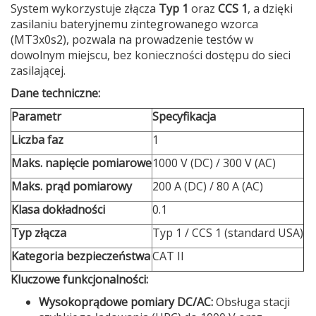
System wykorzystuje złącza
Typ 1
oraz
CCS 1
, a dzięki
zasilaniu bateryjnemu zintegrowanego wzorca
(MT3x0s2), pozwala na prowadzenie testów w
dowolnym miejscu, bez konieczności dostępu do sieci
zasilającej.
Dane techniczne:
Parametr
Specyfikacja
Liczba faz
1
Maks. napięcie pomiarowe
1000 V (DC) / 300 V (AC)
Maks. prąd pomiarowy
200 A (DC) / 80 A (AC)
Klasa dokładności
0.1
Typ złącza
Typ 1 / CCS 1 (standard USA)
Kategoria bezpieczeństwa
CAT II
Kluczowe funkcjonalności:
Wysokoprądowe pomiary DC/AC:
Obsługa stacji